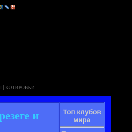
|
Ы
КОТИРОВКИ
Топ клубов
резеге и
мира