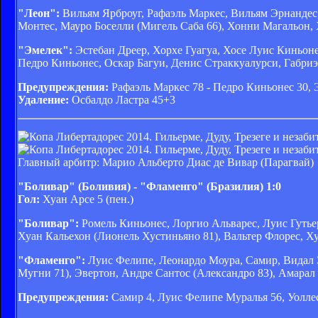
"Леон":
Вильям Ярброуг, Рафаэль Маркес, Вильям Эрнандес,
Монтес, Мауро Боселли (Мигель Саба 66), Хонни Магальон, 
"Эмелек":
Эстебан Дреер, Хорхе Гуагуа, Хосе Луис Киньоне
Педро Киньонес, Оскар Багуи, Денис Страккуалурси, Габриэ
Предупреждения:
Рафаэль Маркес 78 - Педро Киньонес 30, 
Удаление:
Осбалдо Ластра 45+3
Главный арбитр: Марио Альберто Диас де Вивар (Парагвай)
"Боливар" (Боливия) - "Фламенго" (Бразилия) 1:0
Гол:
Хуан Арсе 5 (пен.)
"Боливар":
Ромель Киньонес, Лоргио Альварес, Луис Гутье
Хуан Кальехон (Лионель Хустиньяно 81), Вальтер Флорес, Х
"Фламенго":
Луис Фелипе, Леонардо Моура, Самир, Видал Э
Мугни 71), Эвертон, Андре Сантос (Александро 83), Амарал
Предупреждения:
Самир 4, Луис Фелипе Муралья 56, Уолле