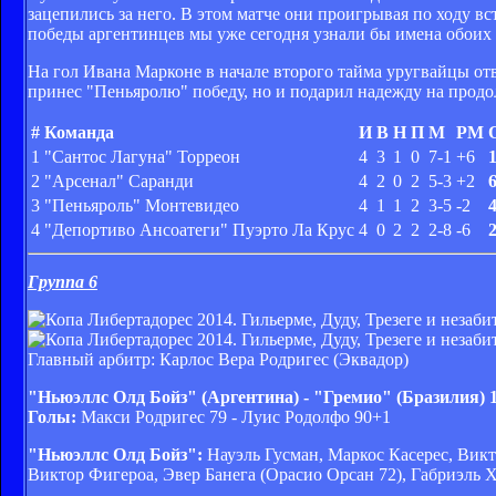
зацепились за него. В этом матче они проигрывая по ходу вст
победы аргентинцев мы уже сегодня узнали бы имена обоих 
На гол Ивана Марконе в начале второго тайма уругвайцы от
принес "Пеньяролю" победу, но и подарил надежду на про
#
Команда
И
В
Н
П
М
РМ
1
"Сантос Лагуна" Торреон
4
3
1
0
7-1
+6
2
"Арсенал" Саранди
4
2
0
2
5-3
+2
3
"Пеньяроль" Монтевидео
4
1
1
2
3-5
-2
4
"Депортиво Ансоатеги" Пуэрто Ла Крус
4
0
2
2
2-8
-6
Группа 6
Главный арбитр: Карлос Вера Родригес (Эквадор)
"Ньюэллс Олд Бойз" (Аргентина) - "Гремио" (Бразилия) 1
Голы:
Макси Родригес 79 - Луис Родолфо 90+1
"Ньюэллс Олд Бойз":
Науэль Гусман, Маркос Касерес, Викт
Виктор Фигероа, Эвер Банега (Орасио Орсан 72), Габриэль Х