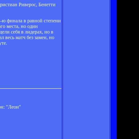
Кристиан Риверос, Бенетти
8-ю финала в равной степени
го места, но один
ели себя в лидерах, но в
л весь матч без замен, но
уте.
н: "Леон"