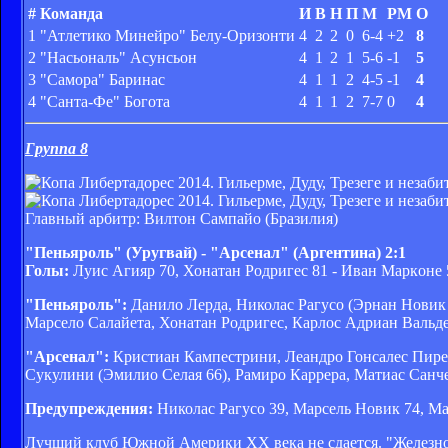
#
Команда
И
В
Н
П
М
РМ
О
1
"Атлетико Минейро" Белу-Оризонти
4
2
2
0
6-4
+2
8
2
"Насьональ" Асунсьон
4
1
2
1
5-6
-1
5
3
"Самора" Баринас
4
1
1
2
4-5
-1
4
4
"Санта-Фе" Богота
4
1
1
2
7-7
0
4
Группа 8
Главный арбитр: Вилтон Сампайо (Бразилия)
"Пеньяроль" (Уругвай) - "Арсенал" (Аргентина) 2:1
Голы:
Луис Агияр 70, Хонатан Родригес 81 - Иван Марконе 
"Пеньяроль":
Данило Лерда, Николас Рагусо (Эрнан Новик 
Марсело Салайета, Хонатан Родригес, Карлос Адриан Вальде
"Арсенал":
Кристиан Кампестрини, Леандро Гонсалес Пирес
Сукулини (Эмилио Селая 66), Рамиро Каррера, Матиас Санч
Предупреждения:
Николас Рагусо 39, Марсель Новик 74, Ма
Лучший клуб Южной Америки ХХ века не сдается. "Железно