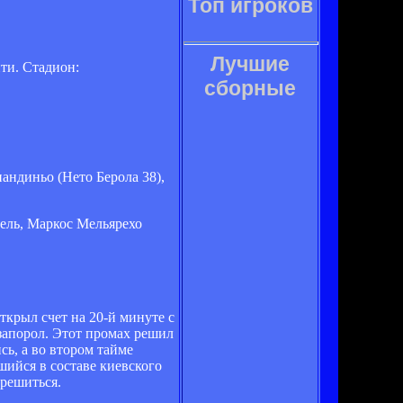
Топ игроков
Лучшие
ти. Стадион:
сборные
андиньо (Нето Берола 38),
нель, Маркос Мельярехо
крыл счет на 20-й минуте с
 запорол. Этот промах решил
сь, а во втором тайме
вшийся в составе киевского
 решиться.