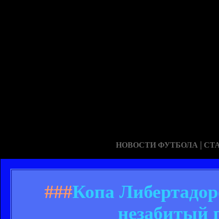
|
НОВОСТИ ФУТБОЛА
СТ
###
Копа Либертадоре
незабитый 