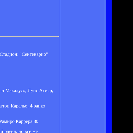
 Стадион: "Сентенарио"
ян Макалусо, Луис Агияр,
лтон Каральо, Франко
 Рамиро Каррера 80
 раунд, но все же