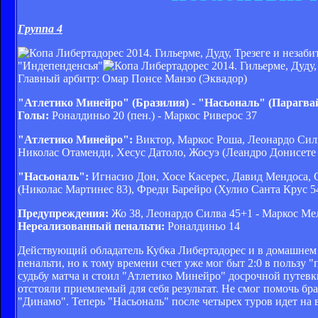
Группа 4
"Индепенденсья"
Главный арбитр: Омар Понсе Манзо (Эквадор)
"Атлетико Минейро" (Бразилия) - "Насьональ" (Парагвай
Голы:
Роналдиньо 20 (пен.) - Маркос Риверос 37
"Атлетико Минейро":
Виктор, Маркос Роша, Леонардо Силва
Николас Отаменди, Хесус Датоло, Жосуэ (Леандро Донисете 
"Насьональ":
Игнасио Дон, Хосе Касерес, Давид Мендоса, С
(Николас Мартинес 83), Фреди Барейро (Хулио Санта Крус 5
Предупреждения:
Жо 38, Леонардо Силва 45+1 - Маркос Ме
Нереализованный пенальти:
Роналдиньо 14
Действующий обладатель Кубка Либертадорес и в домашнем м
пенальти, но к тому времени счет уже мог быт 2:0 в пользу
судьбу матча и стоил "Атлетико Минейро" досрочной путевки
отстояли приемлемый для себя результат. Не смог помочь б
"Динамо". Теперь "Насьональ" после четырех туров идет на 