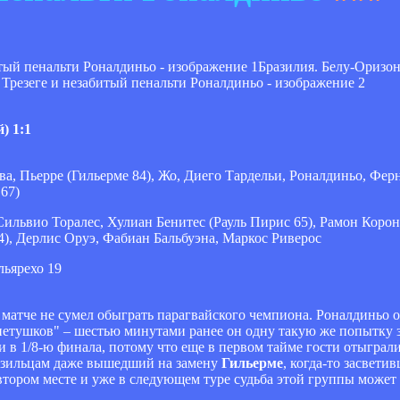
Бразилия. Белу-Оризон
) 1:1
, Пьерре (Гильерме 84), Жо, Диего Тардельи, Роналдиньо, Ферн
67)
ильвио Торалес, Хулиан Бенитес (Рауль Пирис 65), Рамон Коро
4), Дерлис Оруэ, Фабиан Бальбуэна, Маркос Риверос
льярехо 19
атче не сумел обыграть парагвайского чемпиона. Роналдиньо от
 "петушков" – шестью минутами ранее он одну такую же попытку
 в 1/8-ю финала, потому что еще в первом тайме гости отыграли
разильцам даже вышедший на замену
Гильерме
, когда-то засвети
втором месте и уже в следующем туре судьба этой группы может