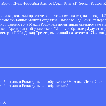
 Верли, Дуду, Феррейра Эдиньо (Алан Руис 82), Эрнан Баркос, 
ьоналя", который практически потерял все шансы, на выход в 1/
вально считанные минуты отделяли "Ньюэллс Олд Бойз" от перво
но позднего гола Макси Родригеса аргентинцы наверное уже вид
 своя. Арендованный у киевского "Динамо" бразилец
Дуду
отыгра
й ветеран НОБа
Давид Трезеге
, вышедший на замену на 71-й мин
Мексика. Леон. Стадио
я 86