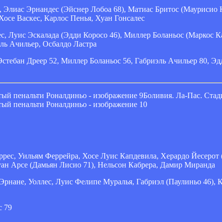
 Элиас Эрнандес (Эйснер Лобоа 68), Матиас Бритос (Маурисио К
Хосе Васкес, Карлос Пенья, Хуан Гонсалес
с, Луис Эскалада (Эдди Коросо 46), Миллер Боланьос (Маркос К
ль Ачильер, Осбалдо Ластра
Эстебан Дреер 52, Миллер Боланьос 56, Габриэль Ачильер 80, Эд
Боливия. Ла-Пас. Стад
ррес, Уильям Феррейра, Хосе Луис Капдевила, Херардо Йесерот 
уан Арсе (Дамьян Лисио 71), Нельсон Кабрера, Дамир Миранда
рнане, Уоллес, Луис Фелипе Муралья, Габриэл (Паулиньо 46), 
с 79