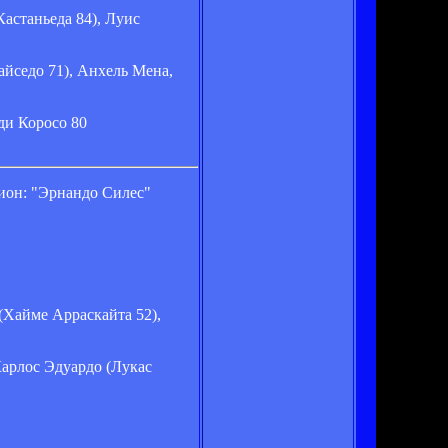
астаньеда 84), Луис
айседо 71), Анхель Мена,
ди Коросо 80
ион: "Эрнандо Силес"
(Хайме Арраскайта 52),
Карлос Эдуардо (Лукас