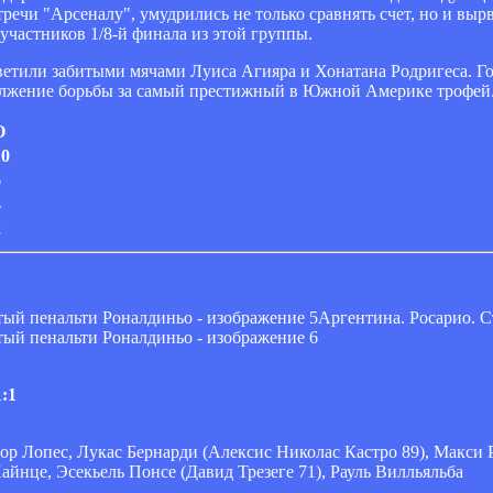
речи "Арсеналу", умудрились не только сравнять счет, но и вырв
участников 1/8-й финала из этой группы.
ветили забитыми мячами Луиса Агияра и Хонатана Родригеса. Го
должение борьбы за самый престижный в Южной Америке трофей
О
10
6
4
2
Аргентина. Росарио. С
:1
ор Лопес, Лукас Бернарди (Алексис Николас Кастро 89), Макси 
айнце, Эсекьель Понсе (Давид Трезеге 71), Рауль Вилльяльба