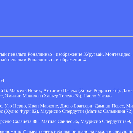
Уругвай. Монтевидео.
54
61), Марсель Новик, Антонио Пачеко (Хорхе Родригес 61), Дамь
с, Эмилио Макичен (Хавьер Толедо 78), Паоло Уртадо
, Уго Нерво, Иван Марконе, Диего Брагьери, Дамиан Перес, Ми
ес (Хулио Фурч 82), Маурисио Спердутти (Матиас Сальдивия 72)
рсело Салайета 88 - Матиас Санчес 36, Маурисио Спердутти 69,
дорожники" имели очень небольшой шанс на выход в следующий