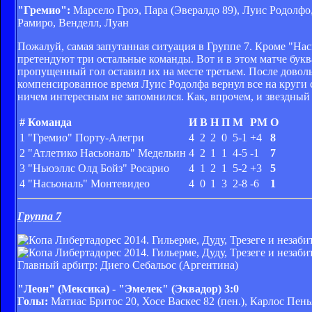
"Гремио":
Марсело Гроэ, Пара (Эвералдо 89), Луис Родолфо,
Рамиро, Венделл, Луан
Пожалуй, самая запутанная ситуация в Группе 7. Кроме "Нас
претендуют три остальные команды. Вот и в этом матче бук
пропущенный гол оставил их на месте третьем. После доволь
компенсированное время Луис Родолфа вернул все на круги
ничем интересным не запомнился. Как, впрочем, и звездны
#
Команда
И
В
Н
П
М
РМ
О
1
"Гремио" Порту-Алегри
4
2
2
0
5-1
+4
8
2
"Атлетико Насьональ" Медельин
4
2
1
1
4-5
-1
7
3
"Ньюэллс Олд Бойз" Росарио
4
1
2
1
5-2
+3
5
4
"Насьональ" Монтевидео
4
0
1
3
2-8
-6
1
Группа 7
Главный арбитр: Диего Себальос (Аргентина)
"Леон" (Мексика) - "Эмелек" (Эквадор) 3:0
Голы:
Матиас Бритос 20, Хосе Васкес 82 (пен.), Карлос Пень