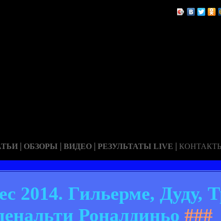
|
|
|
|
АТЬИ
ОБЗОРЫ
ВИДЕО
РЕЗУЛЬТАТЫ LIVE
КОНТАКТ
с 2014. Гильерме, Дуду, Т
пенальти Роналдиньо
###