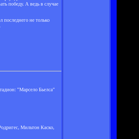
ать победу. А ведь в случае
л последнего не только
.
тадион: "Марсело Бьелса"
Родригес, Мильтон Каско,