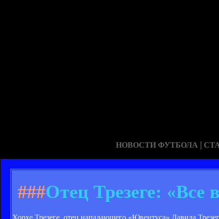
|
НОВОСТИ ФУТБОЛА
СТ
###
Отец Трезеге: «Все
Хорхе Трезеге, отец нападающего «Ювентуса» Давида Трезеге 