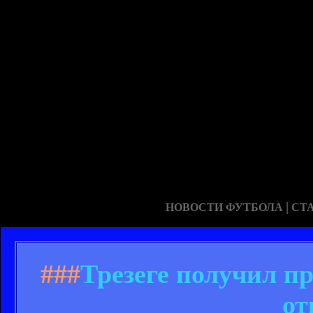
|
НОВОСТИ ФУТБОЛА
СТ
###
Трезеге получил п
от