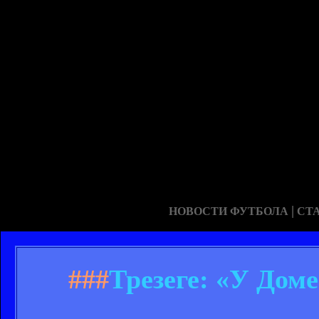
|
НОВОСТИ ФУТБОЛА
СТ
###
Трезеге: «У Доме